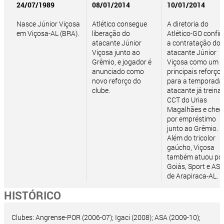
24/07/1989
08/01/2014
10/01/2014
Nasce Júnior Viçosa
Atlético consegue
A diretoria do
em Viçosa-AL (BRA).
liberação do
Atlético-GO confi
atacante Júnior
a contratação do
Viçosa junto ao
atacante Júnior
Grêmio, e jogador é
Viçosa como um 
anunciado como
principais reforço
novo reforço do
para a temporada.
clube.
atacante já treina
CCT do Urias
Magalhães e cheg
por empréstimo
junto ao Grêmio.
Além do tricolor
gaúcho, Viçosa
também atuou po
Goiás, Sport e AS
de Arapiraca-AL.
HISTÓRICO
Clubes: Angrense-POR (2006-07); Igaci (2008); ASA (2009-10);