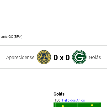
oiânia-GO (BRA)
0 x 0
Aparecidense
Goiás
Goiás
(TEC)
Hélio dos Anjos