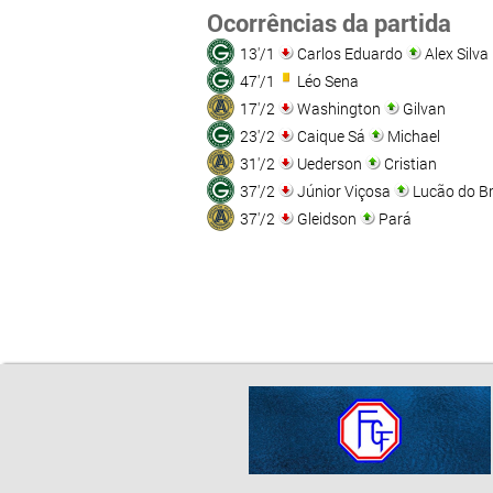
Ocorrências da partida
13'/1
Carlos Eduardo
Alex Silva
47'/1
Léo Sena
17'/2
Washington
Gilvan
23'/2
Caique Sá
Michael
31'/2
Uederson
Cristian
37'/2
Júnior Viçosa
Lucão do B
37'/2
Gleidson
Pará