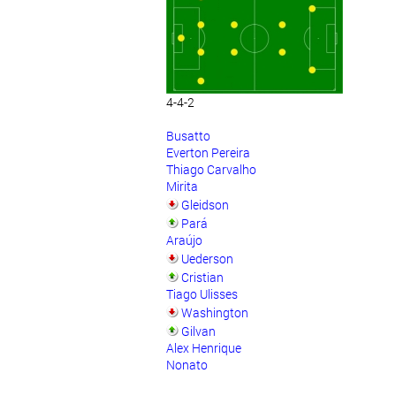
4-4-2
Busatto
Everton Pereira
Thiago Carvalho
Mirita
Gleidson
Pará
Araújo
Uederson
Cristian
Tiago Ulisses
Washington
Gilvan
Alex Henrique
Nonato