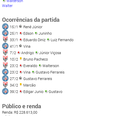
Walterson
Walter
Ocorrências da partida
15'/1
Renê Júnior
25'/1
Edson
Juninho
33'/1
Eduardo Diniz
Luiz Fernando
41'/1
Vina
7'/2
Andrigo
Júnior Viçosa
10'/2
Bruno Pacheco
23'/2
Everaldo
Walterson
23'/2
Vina
Gustavo Ferrareis
27'/2
Gustavo Ferrareis
34'/2
Marcão
39'/2
Edigar Junio
Gustavo
Público e renda
Renda: R$ 228.613,00