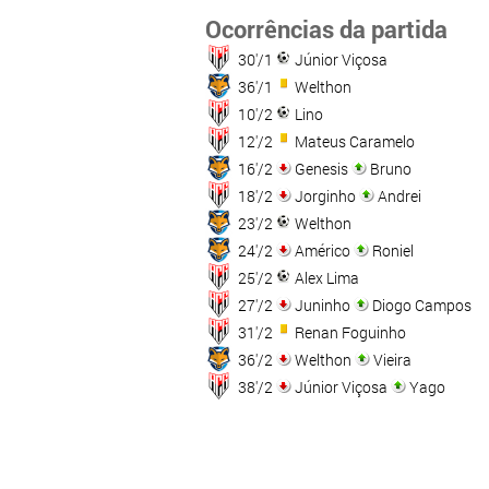
Ocorrências da partida
30'/1
Júnior Viçosa
36'/1
Welthon
10'/2
Lino
12'/2
Mateus Caramelo
16'/2
Genesis
Bruno
18'/2
Jorginho
Andrei
23'/2
Welthon
24'/2
Américo
Roniel
25'/2
Alex Lima
27'/2
Juninho
Diogo Campos
31'/2
Renan Foguinho
36'/2
Welthon
Vieira
38'/2
Júnior Viçosa
Yago