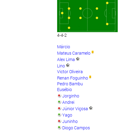
4-4-2
Márcio
Mateus Caramelo
Alex Lima
Lino
Victor Oliveira
Renan Foguinho
Pedro Bambu
Eusébio
Jorginho
Andrei
Júnior Viçosa
Yago
Juninho
Diogo Campos