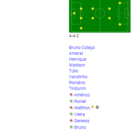
4-4-2
Bruno Colaço
Amaral
Henrique
Wadson
Túlio
Vandinho
Romário
Tindurim
Américo
Roniel
Welthon
Vieira
Genesis
Bruno