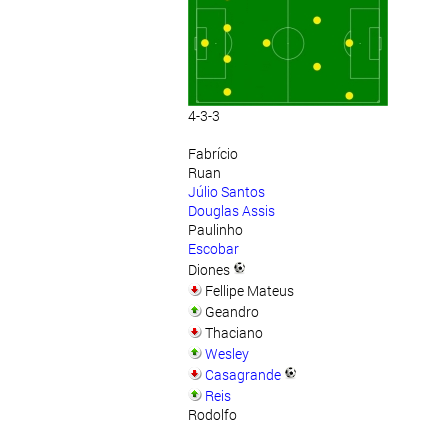
4-3-3
Fabrício
Ruan
Júlio Santos
Douglas Assis
Paulinho
Escobar
Diones
Fellipe Mateus
Geandro
Thaciano
Wesley
Casagrande
Reis
Rodolfo