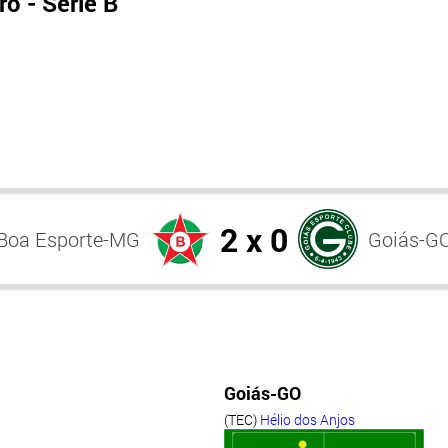
o - Série B
2 x 0
Boa Esporte-MG
Goiás-G
Goiás-GO
(TEC)
Hélio dos Anjos