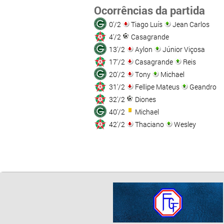
Ocorrências da partida
0'/2
Tiago Luís
Jean Carlos
4'/2
Casagrande
13'/2
Aylon
Júnior Viçosa
17'/2
Casagrande
Reis
20'/2
Tony
Michael
31'/2
Fellipe Mateus
Geandro
32'/2
Diones
40'/2
Michael
42'/2
Thaciano
Wesley