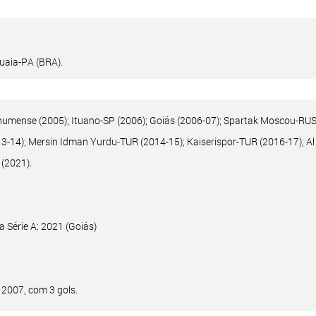
uaia-PA (BRA).
humense (2005); Ituano-SP (2006); Goiás (2006-07); Spartak Moscou-RUS
13-14); Mersin Idman Yurdu-TUR (2014-15); Kaiserispor-TUR (2016-17); A
 (2021).
 Série A: 2021 (Goiás)
 2007, com 3 gols.