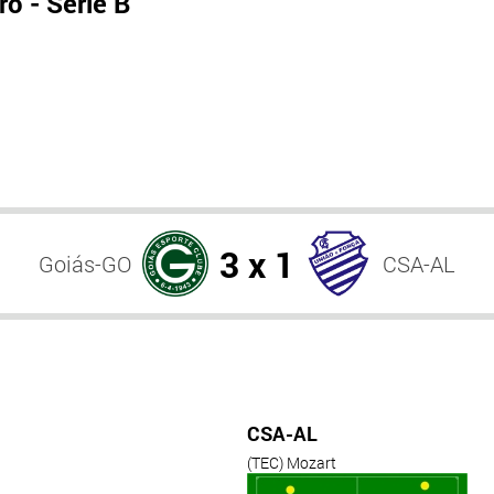
o - Série B
3 x 1
Goiás-GO
CSA-AL
CSA-AL
(TEC) Mozart