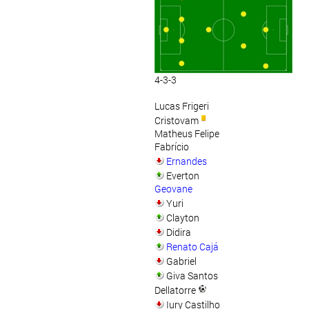
4-3-3
Lucas Frigeri
Cristovam
Matheus Felipe
Fabrício
Ernandes
Everton
Geovane
Yuri
Clayton
Didira
Renato Cajá
Gabriel
Giva Santos
Dellatorre
Iury Castilho