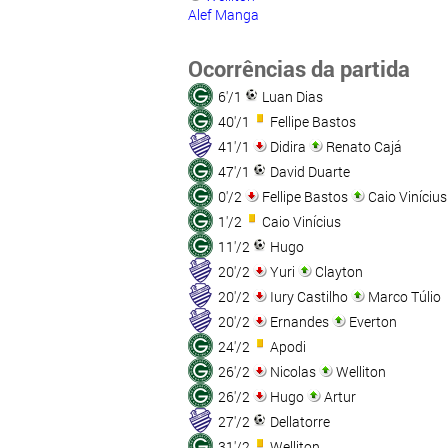
Alef Manga
Ocorrências da partida
6'/1
Luan Dias
40'/1
Fellipe Bastos
41'/1
Didira
Renato Cajá
47'/1
David Duarte
0'/2
Fellipe Bastos
Caio Vinícius
1'/2
Caio Vinícius
11'/2
Hugo
20'/2
Yuri
Clayton
20'/2
Iury Castilho
Marco Túlio
20'/2
Ernandes
Everton
24'/2
Apodi
26'/2
Nicolas
Welliton
26'/2
Hugo
Artur
27'/2
Dellatorre
31'/2
Welliton