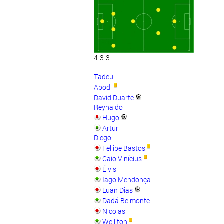
4-3-3
Tadeu
Apodi
David Duarte
Reynaldo
Hugo
Artur
Diego
Fellipe Bastos
Caio Vinícius
Élvis
Iago Mendonça
Luan Dias
Dadá Belmonte
Nicolas
Welliton