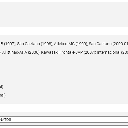
PR (1997); São Caetano (1998); Atlético-MG (1999); São Caetano (2000-01)
; Al Ittihad-ARA (2006); Kawasaki Frontale-JAP (2007); Internacional (20
l)
al)