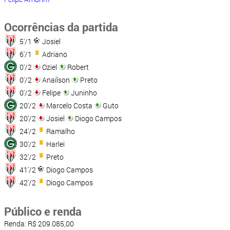
Ocorrências da partida
5'/1
Josiel
6'/1
Adriano
0'/2
Oziel
Robert
0'/2
Anaílson
Preto
0'/2
Felipe
Juninho
20'/2
Marcelo Costa
Guto
20'/2
Josiel
Diogo Campos
24'/2
Ramalho
30'/2
Harlei
32'/2
Preto
41'/2
Diogo Campos
42'/2
Diogo Campos
Público e renda
Renda: R$ 209.085,00