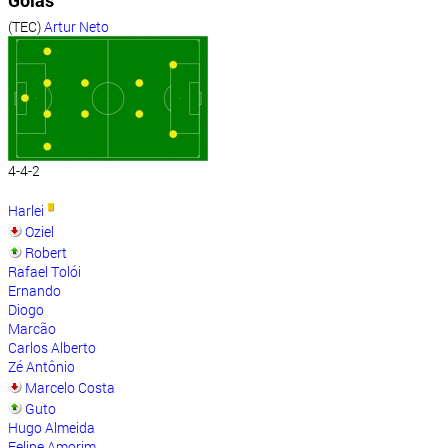
Goiás
(TEC)
Artur Neto
4-4-2
Harlei
Oziel
Robert
Rafael Tolói
Ernando
Diogo
Marcão
Carlos Alberto
Zé Antônio
Marcelo Costa
Guto
Hugo Almeida
Felipe Amorim