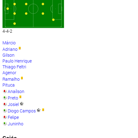
4-4-2
Márcio
Adriano
Gilson
Paulo Henrique
Thiago Feltri
Agenor
Ramalho
Pituca
Anaílson
Preto
Josiel
Diogo Campos
Felipe
Juninho