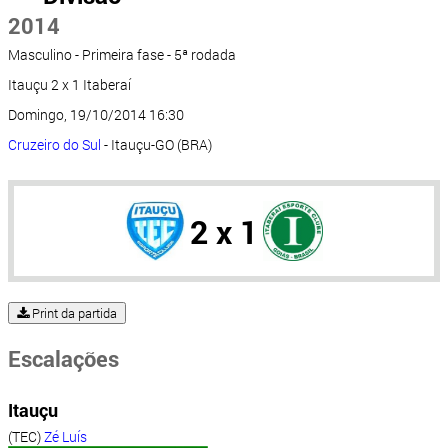
2014
Masculino - Primeira fase - 5ª rodada
Itauçu 2 x 1 Itaberaí
Domingo, 19/10/2014 16:30
Cruzeiro do Sul
- Itauçu-GO (BRA)
2 x 1
Print da partida
Escalações
Itauçu
(TEC)
Zé Luís