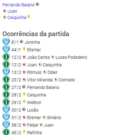
Fernando Baiano
Juan
Caiquinha
Ocorrências da partida
8'/1
Joninha
44'/1
Elismar
12'/2
João Carlos
Lucas Podadeiro
12'/2
Juan
Caiquinha
13'/2
Rômulo
Odair
23'/2
Vitor Miranda
Conrado
27'/2
Fernando Baiano
28'/2
Caiquinha
29'/2
Weliton
30'/2
Lucão
31'/2
Elismar
Simário
38'/2
Felipe
Juan
45'/2
Rafinha