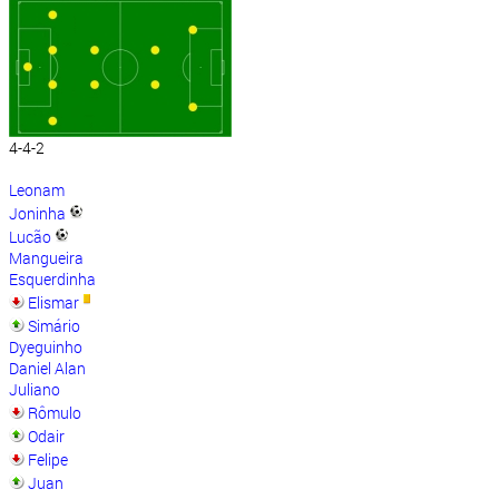
4-4-2
Leonam
Joninha
Lucão
Mangueira
Esquerdinha
Elismar
Simário
Dyeguinho
Daniel Alan
Juliano
Rômulo
Odair
Felipe
Juan