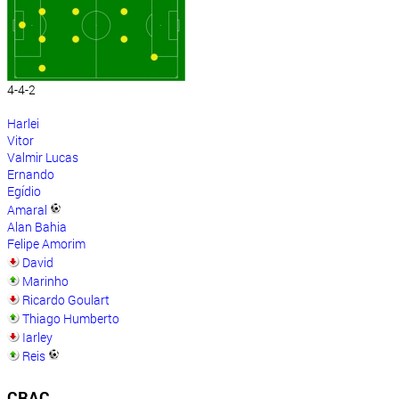
4-4-2
Harlei
Vitor
Valmir Lucas
Ernando
Egídio
Amaral
Alan Bahia
Felipe Amorim
David
Marinho
Ricardo Goulart
Thiago Humberto
Iarley
Reis
CRAC