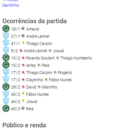
Danilinho
Ocorrências da partida
18'/1
Amaral
27'/1
André Leonel
41'/1
Thiago Carpini
9'/2
André Leonel
Josué
15'/2
Ricardo Goulart
Thiago Humberto
15'/2
Iarley
Reis
17'/2
Thiago Carpini
Rogério
17'/2
Claytinho
Fábio Nunes
28'/2
David
Marinho
40'/2
Fábio Nunes
44'/2
Josué
45'/2
Reis
Público e renda