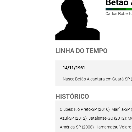
Betão 
Carlos Robert
LINHA DO TEMPO
14/11/1961
Nasce Betão Alcantara em Guará-SP (
HISTÓRICO
Clubes: Rio Preto-SP (2016); Marília-S
Azul-SP (2012); Jataiense-GO (2012); Mo
América-SP (2008); Hamamatsu Volare- J