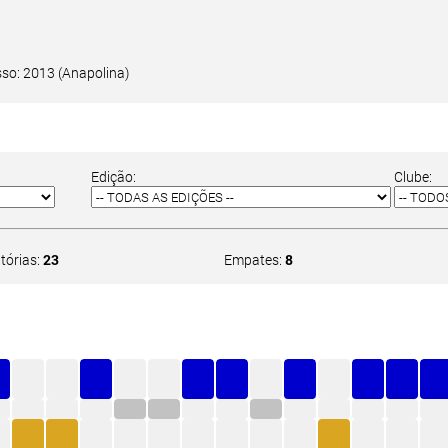
so: 2013 (Anapolina)
Edição:
Clube:
itórias:
23
Empates:
8