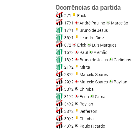
Ocorrências da partida
2'/1
Erick
17'/1
André Paulino
Marcelão
17'/1
Bruno de Jesus
36'/1
Leandro Diniz
8'/2
Erick
Luis Marques
16'/2
Raul
Alemão
18'/2
Bruno de Jesus
Carlinhos
21'/2
Mirita
28'/2
Marcelo Soares
29'/2
Marcelo Soares
Rayllan
30'/2
Chimba
31'/2
Erlon
Gilmar
34'/2
Rayllan
38'/2
Jefferson
39'/2
Chimba
43'/2
Paulo Ricardo