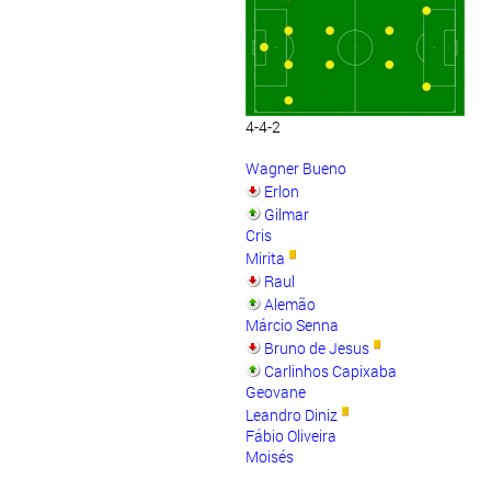
4-4-2
Wagner Bueno
Erlon
Gilmar
Cris
Mirita
Raul
Alemão
Márcio Senna
Bruno de Jesus
Carlinhos Capixaba
Geovane
Leandro Diniz
Fábio Oliveira
Moisés