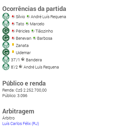
Ocorrências da partida
Sílvio
André Luís Requena
Tato
Marcelo
Péricles
Tiãozinho
Benevan
Barbosa
Zanata
Uidemar
37'/1
Bandeira
8'/2
André Luís Requena
Público e renda
Renda: Cz$ 2.252.700,00
Público: 3.096
Arbitragem
Árbitro
Luís Carlos Félix (RJ)