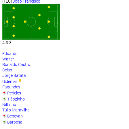
(TEC)
João Francisco
4-3-3
Eduardo
Walter
Ronaldo Castro
Celso
Jorge Batata
Uidemar
Fagundes
Péricles
Tiãozinho
Niltinho
Túlio Maravilha
Benevan
Barbosa