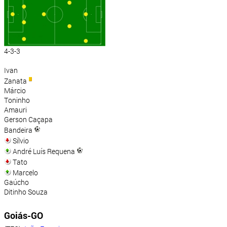
4-3-3
Ivan
Zanata
Márcio
Toninho
Amauri
Gerson Caçapa
Bandeira
Sílvio
André Luís Requena
Tato
Marcelo
Gaúcho
Ditinho Souza
Goiás-GO