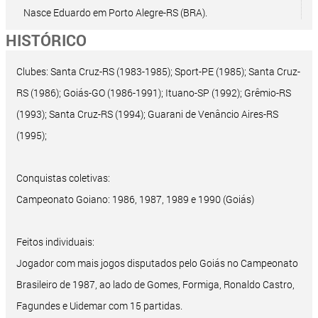
Nasce Eduardo em Porto Alegre-RS (BRA).
HISTÓRICO
Clubes: Santa Cruz-RS (1983-1985); Sport-PE (1985); Santa Cruz-
RS (1986); Goiás-GO (1986-1991); Ituano-SP (1992); Grêmio-RS
(1993); Santa Cruz-RS (1994); Guarani de Venâncio Aires-RS
(1995);
Conquistas coletivas:
Campeonato Goiano: 1986, 1987, 1989 e 1990 (Goiás)
Feitos individuais:
Jogador com mais jogos disputados pelo Goiás no Campeonato
Brasileiro de 1987, ao lado de Gomes, Formiga, Ronaldo Castro,
Fagundes e Uidemar com 15 partidas.