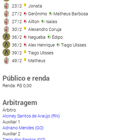
23'/2
Jonata
27'/2
Gerônimo
Matheus Barbosa
27'/2
Aílton
Isaías
30'/2
Alexandro Coruja
36'/2
Negueba
Édipo
36'/2
Alex Henrique
Tiago Ulisses
39'/2
Tiago Ulisses
49'/2
Matheus
Público e renda
Renda: R$ 0,00
Arbitragem
Árbitro
Alciney Santos de Araújo (RN)
Auxiliar 1
Adriano Mendes (GO)
Auxiliar 2
Tiego dos Santos (GO)