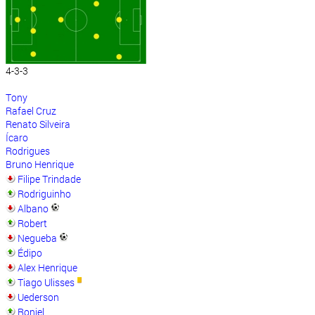
4-3-3
Tony
Rafael Cruz
Renato Silveira
Ícaro
Rodrigues
Bruno Henrique
Filipe Trindade
Rodriguinho
Albano
Robert
Negueba
Édipo
Alex Henrique
Tiago Ulisses
Uederson
Roniel