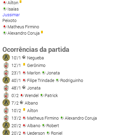
Aílton
Isaías
Jussimar
Peixoto
Matheus Firmino
Alexandro Coruja
Ocorrências da partida
10'/1
Negueba
12'/1
Gerônimo
23'/1
Marlon
Jonata
40'/1
Filipe Trindade
Rodriguinho
48'/1
Jonata
0'/2
Wendel
Patrick
7'/2
Albano
10'/2
Aílton
13'/2
Matheus Firmino
Alexandro Coruja
20'/2
Albano
Robert
20'/2
Uederson
Roniel