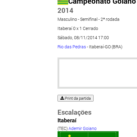
Campeonato Goiano -
2014
Masculino - Semifinal - 2ª rodada
Itaberaí 0 x 1 Cerrado
Sábado, 08/11/2014 17:00
Rio das Pedras
- Itaberaí-GO (BRA)
Print da partida
Escalações
Itaberaí
(TEC)
Ademir Goiano