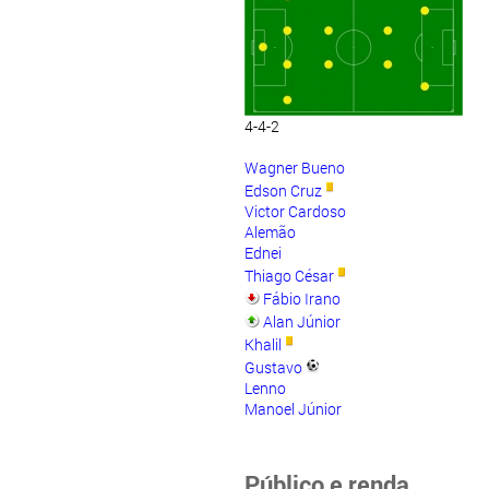
4-4-2
Wagner Bueno
Edson Cruz
Victor Cardoso
Alemão
Ednei
Thiago César
Fábio Irano
Alan Júnior
Khalil
Gustavo
Lenno
Manoel Júnior
Público e renda