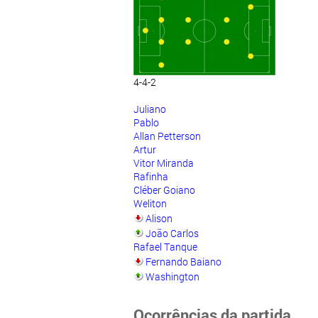
4-4-2
Juliano
Pablo
Allan Petterson
Artur
Vitor Miranda
Rafinha
Cléber Goiano
Weliton
Alison
João Carlos
Rafael Tanque
Fernando Baiano
Washington
Ocorrências da partida