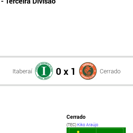
 Terceira Divisão
0 x 1
Itaberaí
Cerrado
Cerrado
(TEC)
Kiko Araújo