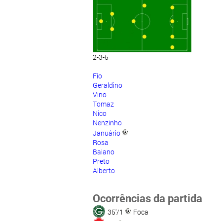
2-3-5
Fio
Geraldino
Vino
Tomaz
Nico
Nenzinho
Januário
Rosa
Baiano
Preto
Alberto
Ocorrências da partida
35'/1
Foca