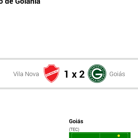
 de Goiânia
1 x 2
Vila Nova
Goiás
Goiás
(TEC)