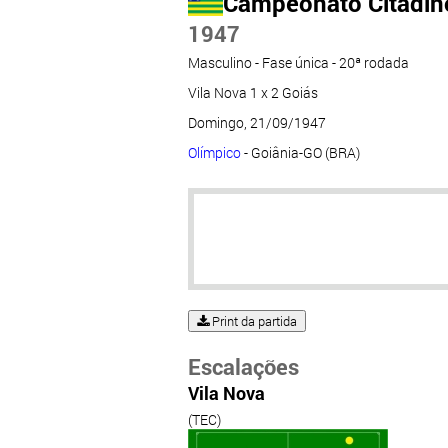
Campeonato Citadino
1947
Masculino - Fase única - 20ª rodada
Vila Nova 1 x 2 Goiás
Domingo, 21/09/1947
Olímpico
- Goiânia-GO (BRA)
Print da partida
Escalações
Vila Nova
(TEC)