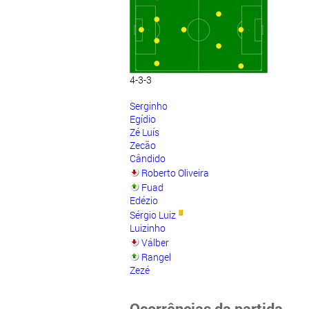
4-3-3
Serginho
Egídio
Zé Luís
Zecão
Cândido
Roberto Oliveira
Fuad
Edézio
Sérgio Luiz
Luizinho
Válber
Rangel
Zezé
Ocorrências da partida