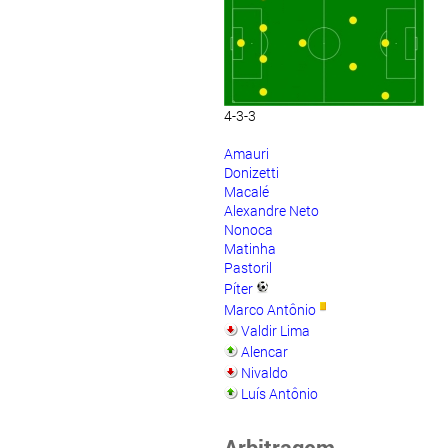
4-3-3
Amauri
Donizetti
Macalé
Alexandre Neto
Nonoca
Matinha
Pastoril
Píter
Marco Antônio
Valdir Lima
Alencar
Nivaldo
Luís Antônio
Arbitragem