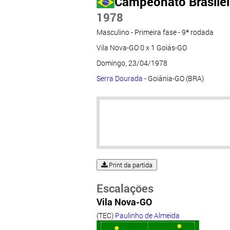
Campeonato Brasileir
1978
Masculino - Primeira fase - 9ª rodada
Vila Nova-GO 0 x 1 Goiás-GO
Domingo, 23/04/1978
Serra Dourada
- Goiânia-GO (BRA)
Print da partida
Escalações
Vila Nova-GO
(TEC)
Paulinho de Almeida