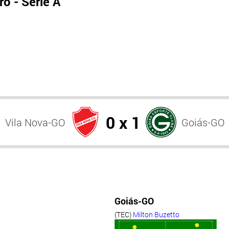
o - Série A
0 x 1
Vila Nova-GO
Goiás-GO
Goiás-GO
(TEC)
Milton Buzetto