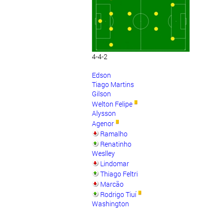
4-4-2
Edson
Tiago Martins
Gilson
Welton Felipe
Alysson
Agenor
Ramalho
Renatinho
Weslley
Lindomar
Thiago Feltri
Marcão
Rodrigo Tiuí
Washington