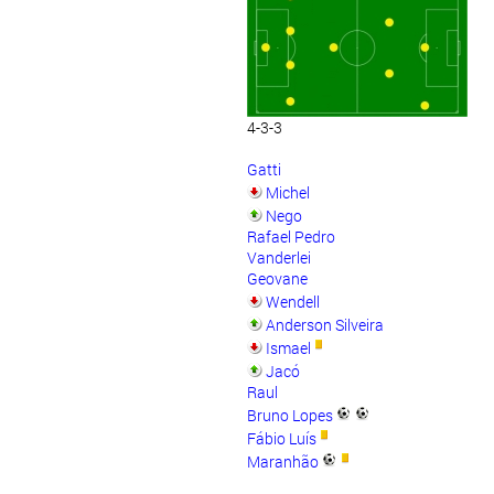
4-3-3
Gatti
Michel
Nego
Rafael Pedro
Vanderlei
Geovane
Wendell
Anderson Silveira
Ismael
Jacó
Raul
Bruno Lopes
Fábio Luís
Maranhão