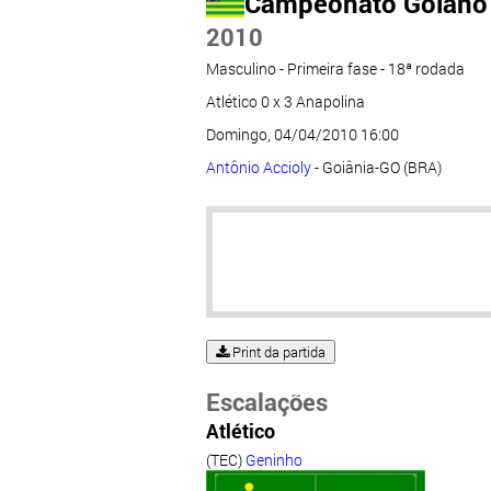
Campeonato Goiano
2010
Masculino - Primeira fase - 18ª rodada
Atlético 0 x 3 Anapolina
Domingo, 04/04/2010 16:00
Antônio Accioly
- Goiânia-GO (BRA)
Print da partida
Escalações
Atlético
(TEC)
Geninho