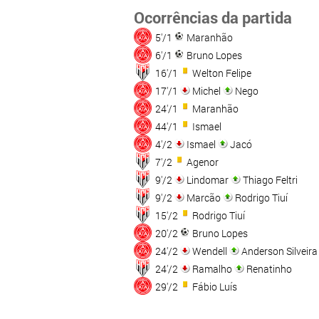
Ocorrências da partida
5'/1
Maranhão
6'/1
Bruno Lopes
16'/1
Welton Felipe
17'/1
Michel
Nego
24'/1
Maranhão
44'/1
Ismael
4'/2
Ismael
Jacó
7'/2
Agenor
9'/2
Lindomar
Thiago Feltri
9'/2
Marcão
Rodrigo Tiuí
15'/2
Rodrigo Tiuí
20'/2
Bruno Lopes
24'/2
Wendell
Anderson Silveira
24'/2
Ramalho
Renatinho
29'/2
Fábio Luís