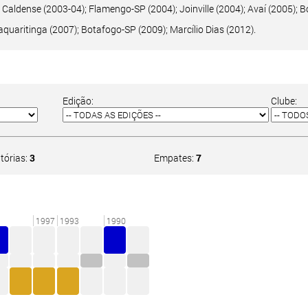
; Caldense (2003-04); Flamengo-SP (2004); Joinville (2004); Avaí (2005);
aquaritinga (2007); Botafogo-SP (2009); Marcílio Dias (2012).
Edição:
Clube:
itórias:
3
Empates:
7
1997
1993
1990