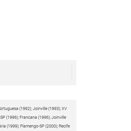
rtuguesa (1992); Joinville (1993); XV
SP (1996); Francana (1996); Joinville
ária (1999); Flamengo-SP (2000); Recife