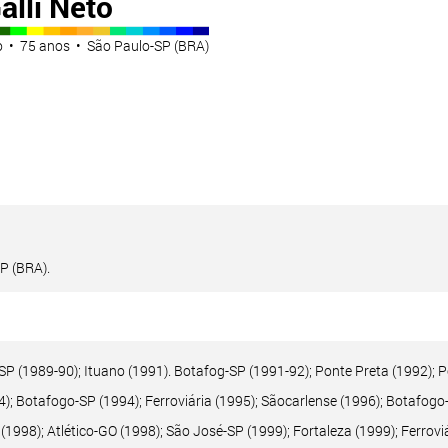
alli Neto
to • 75 anos • São Paulo-SP (BRA)
P (BRA).
P (1989-90); Ituano (1991). Botafog-SP (1991-92); Ponte Preta (1992); Po
4); Botafogo-SP (1994); Ferroviária (1995); Sãocarlense (1996); Botafogo-
(1998); Atlético-GO (1998); São José-SP (1999); Fortaleza (1999); Ferrovi