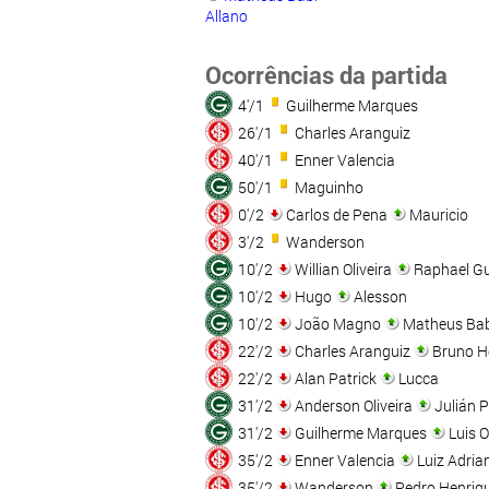
Allano
Ocorrências da partida
4'/1
Guilherme Marques
26'/1
Charles Aranguiz
40'/1
Enner Valencia
50'/1
Maguinho
0'/2
Carlos de Pena
Mauricio
3'/2
Wanderson
10'/2
Willian Oliveira
Raphael G
10'/2
Hugo
Alesson
10'/2
João Magno
Matheus Bab
22'/2
Charles Aranguiz
Bruno H
22'/2
Alan Patrick
Lucca
31'/2
Anderson Oliveira
Julián P
31'/2
Guilherme Marques
Luis 
35'/2
Enner Valencia
Luiz Adria
35'/2
Wanderson
Pedro Henriq