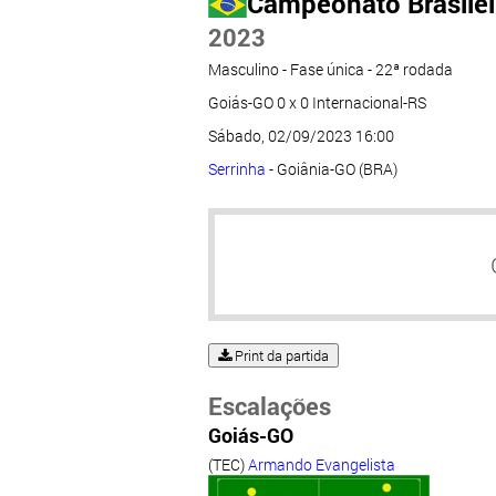
Campeonato Brasileir
2023
Masculino - Fase única - 22ª rodada
Goiás-GO 0 x 0 Internacional-RS
Sábado, 02/09/2023 16:00
Serrinha
- Goiânia-GO (BRA)
Print da partida
Escalações
Goiás-GO
(TEC)
Armando Evangelista