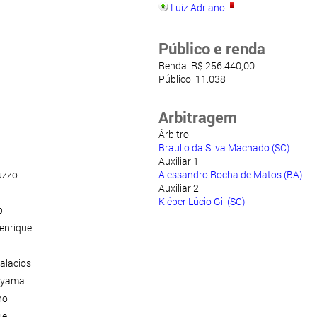
Luiz Adriano
Público e renda
Renda: R$ 256.440,00
Público: 11.038
Arbitragem
Árbitro
Braulio da Silva Machado (SC)
Auxiliar 1
uzzo
Alessandro Rocha de Matos (BA)
Auxiliar 2
Kléber Lúcio Gil (SC)
i
enrique
alacios
Oyama
no
ue