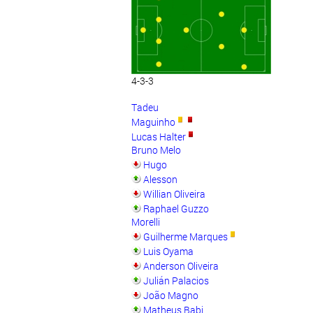
4-3-3
Tadeu
Maguinho
Lucas Halter
Bruno Melo
Hugo
Alesson
Willian Oliveira
Raphael Guzzo
Morelli
Guilherme Marques
Luis Oyama
Anderson Oliveira
Julián Palacios
João Magno
Matheus Babi