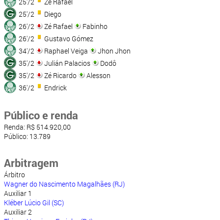
25'/2
Zé Rafael
25'/2
Diego
26'/2
Zé Rafael
Fabinho
26'/2
Gustavo Gómez
34'/2
Raphael Veiga
Jhon Jhon
35'/2
Julián Palacios
Dodô
35'/2
Zé Ricardo
Alesson
36'/2
Endrick
Público e renda
Renda: R$ 514.920,00
Público: 13.789
Arbitragem
Árbitro
Wagner do Nascimento Magalhães (RJ)
Auxiliar 1
Kléber Lúcio Gil (SC)
Auxiliar 2