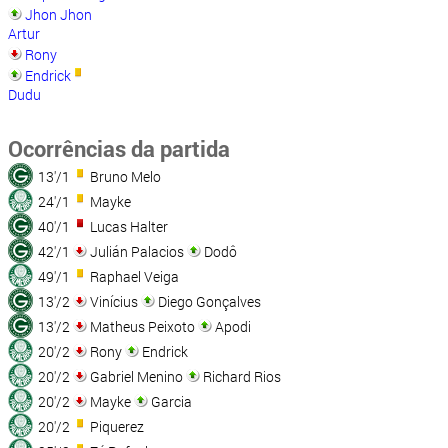
Jhon Jhon
Artur
Rony
Endrick
Dudu
Ocorrências da partida
13'/1
Bruno Melo
24'/1
Mayke
40'/1
Lucas Halter
42'/1
Julián Palacios
Dodô
49'/1
Raphael Veiga
13'/2
Vinícius
Diego Gonçalves
13'/2
Matheus Peixoto
Apodi
20'/2
Rony
Endrick
20'/2
Gabriel Menino
Richard Rios
20'/2
Mayke
Garcia
20'/2
Piquerez