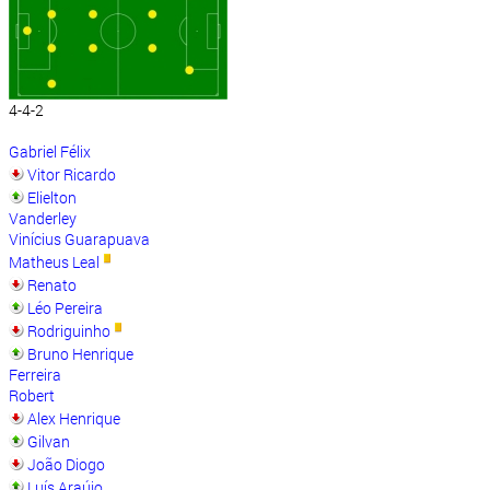
4-4-2
Gabriel Félix
Vitor Ricardo
Elielton
Vanderley
Vinícius Guarapuava
Matheus Leal
Renato
Léo Pereira
Rodriguinho
Bruno Henrique
Ferreira
Robert
Alex Henrique
Gilvan
João Diogo
Luís Araújo