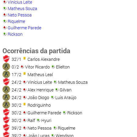
Vinícius Leite
Matheus Souza
Neto Pessoa
Riquelme
Guilherme Parede
Rickson
Ocorrências da partida
32'/1
Carlos Alexandre
0'/2
Vitor Ricardo
Elielton
17'/2
Matheus Leal
24'/2
Vinícius Leite
Matheus Souza
24'/2
Alex Henrique
Gilvan
24'/2
João Diogo
Luís Araújo
30'/2
Rodriguinho
30'/2
Guilherme Parede
Rickson
30'/2
Ralf
Hyuri
39'/2
Neto Pessoa
Riquelme
39'/2
João Lucas
Wendson