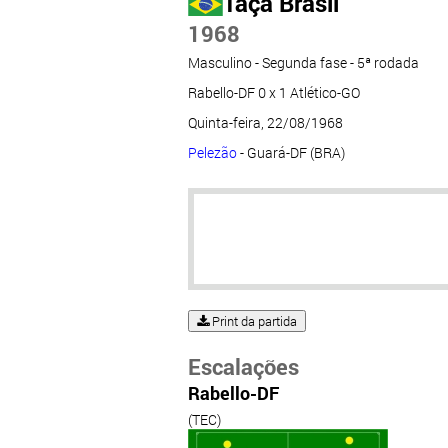
Taça Brasil
1968
Masculino - Segunda fase - 5ª rodada
Rabello-DF 0 x 1 Atlético-GO
Quinta-feira, 22/08/1968
Pelezão
- Guará-DF (BRA)
Print da partida
Escalações
Rabello-DF
(TEC)