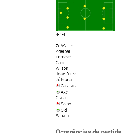
4-2-4
Zé Walter
Aderbal
Farnese
Capeli
Wilson
João Dutra
Zé Maria
Guiaracá
Axel
Otávio
Solon
Cid
Sabará
Ocorrências da partida