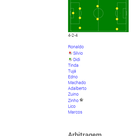
4-2-4
Ronaldo
Silvio
Didi
Tinda
Tujá
Edno
Machado
Adalberto
Zuino
Zinho
Lico
Marcos
Arbitragem