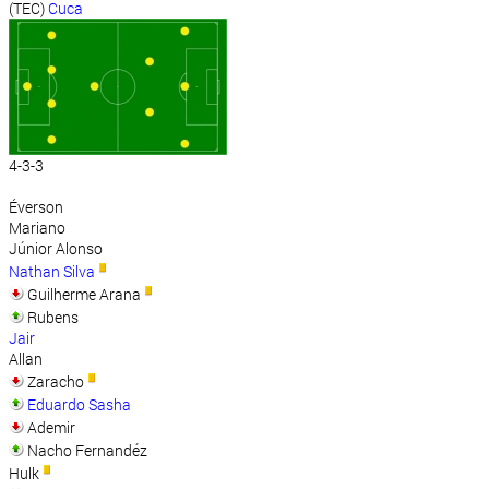
(TEC)
Cuca
4-3-3
Éverson
Mariano
Júnior Alonso
Nathan Silva
Guilherme Arana
Rubens
Jair
Allan
Zaracho
Eduardo Sasha
Ademir
Nacho Fernandéz
Hulk