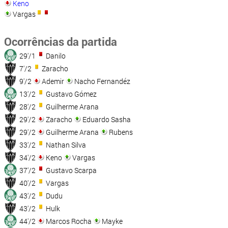
Keno
Vargas
Ocorrências da partida
29'/1
Danilo
7'/2
Zaracho
9'/2
Ademir
Nacho Fernandéz
13'/2
Gustavo Gómez
28'/2
Guilherme Arana
29'/2
Zaracho
Eduardo Sasha
29'/2
Guilherme Arana
Rubens
33'/2
Nathan Silva
34'/2
Keno
Vargas
37'/2
Gustavo Scarpa
40'/2
Vargas
43'/2
Dudu
43'/2
Hulk
44'/2
Marcos Rocha
Mayke