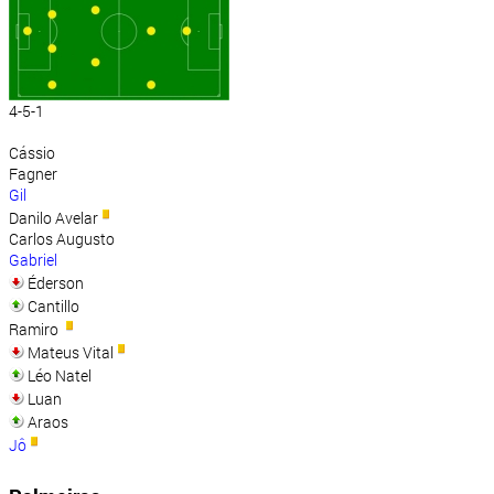
4-5-1
Cássio
Fagner
Gil
Danilo Avelar
Carlos Augusto
Gabriel
Éderson
Cantillo
Ramiro
Mateus Vital
Léo Natel
Luan
Araos
Jô