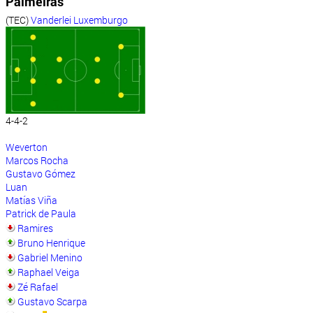
Palmeiras
(TEC)
Vanderlei Luxemburgo
4-4-2
Weverton
Marcos Rocha
Gustavo Gómez
Luan
Matías Viña
Patrick de Paula
Ramires
Bruno Henrique
Gabriel Menino
Raphael Veiga
Zé Rafael
Gustavo Scarpa