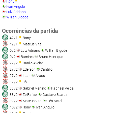
Rony
Ivan Angulo
Luiz Adriano
Willian Bigode
Ocorrências da partida
42'/1
Rony
42'/1
Mateus Vital
0'/2
Luiz Adriano
Willian Bigode
0'/2
Ramires
Bruno Henrique
22'/2
Danilo Avelar
27'/2
Éderson
Cantillo
27'/2
Luan
Araos
32'/2
Jô
33'/2
Gabriel Menino
Raphael Veiga
33'/2
Zé Rafael
Gustavo Scarpa
39'/2
Mateus Vital
Léo Natel
40'/2
Rony
Ivan Angulo