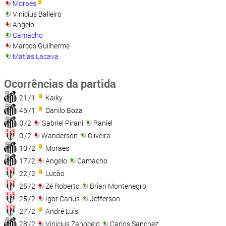
Moraes
Vinícius Balieiro
Angelo
Camacho
Marcos Guilherme
Matías Lacava
Ocorrências da partida
21'/1
Kaiky
46'/1
Danilo Boza
0'/2
Gabriel Pirani
Raniel
0'/2
Wanderson
Oliveira
10'/2
Moraes
17'/2
Angelo
Camacho
22'/2
Lucão
25'/2
Zé Roberto
Brian Montenegro
25'/2
Igor Cariús
Jefferson
27'/2
André Luís
28'/2
Vinícius Zanocelo
Carlos Sanchez