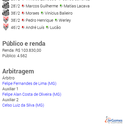
28'/2
Marcos Guilherme
Matías Lacava
38'/2
Moraes
Vinícius Balieiro
38'/2
Pedro Henrique
Werley
46'/2
André Luís
Lucão
Público e renda
Renda: R$ 103.830,00
Público: 4.562
Arbitragem
Árbitro
Felipe Fernandes de Lima (MG)
Auxiliar 1
Felipe Alan Costa de Oliveira (MG)
Auxiliar 2
Celso Luiz da Silva (MG)