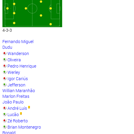
4-3-3
Fernando Miguel
Dudu
Wanderson
Oliveira
Pedro Henrique
Werley
Igor Cariús
Jefferson
Willian Maranhão
Marlon Freitas
João Paulo
André Luís
Lucão
Zé Roberto
Brian Montenegro
Ronald