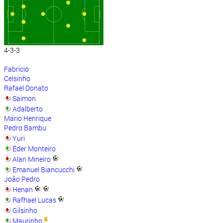
4-3-3
Fabrício
Celsinho
Rafael Donato
Saimon
Adalberto
Mário Henrique
Pedro Bambu
Yuri
Éder Monteiro
Alan Mineiro
Emanuel Biancucchi
João Pedro
Henan
Rafhael Lucas
Gilsinho
Maurinho