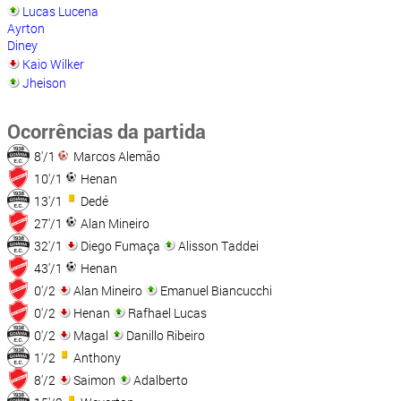
Lucas Lucena
Ayrton
Diney
Kaio Wilker
Jheison
Ocorrências da partida
8'/1
Marcos Alemão
10'/1
Henan
13'/1
Dedé
27'/1
Alan Mineiro
32'/1
Diego Fumaça
Alisson Taddei
43'/1
Henan
0'/2
Alan Mineiro
Emanuel Biancucchi
0'/2
Henan
Rafhael Lucas
0'/2
Magal
Danillo Ribeiro
1'/2
Anthony
8'/2
Saimon
Adalberto