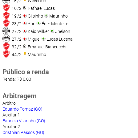
15'/2
Weverton
16'/2
Rafhael Lucas
19'/2
Gilsinho
Maurinho
23'/2
Yuri
Éder Monteiro
27'/2
Kaio Wilker
Jheison
27'/2
Miguel
Lucas Lucena
32'/2
Emanuel Biancucchi
44'/2
Maurinho
Público e renda
Renda: R$ 0,00
Arbitragem
Árbitro
Eduardo Tomaz (GO)
Auxiliar 1
Fabrício Vilarinho (GO)
Auxiliar 2
Cristhian Passos (GO)