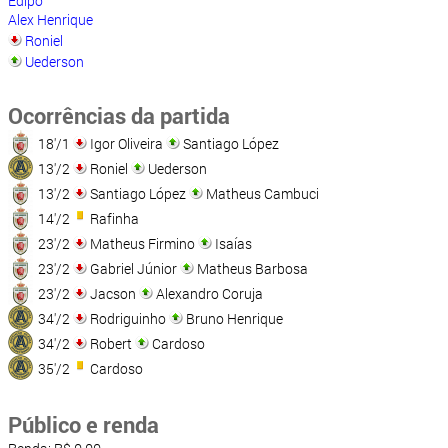
Édipo
Alex Henrique
Roniel
Uederson
Ocorrências da partida
18'/1
Igor Oliveira
Santiago López
13'/2
Roniel
Uederson
13'/2
Santiago López
Matheus Cambuci
14'/2
Rafinha
23'/2
Matheus Firmino
Isaías
23'/2
Gabriel Júnior
Matheus Barbosa
23'/2
Jacson
Alexandro Coruja
34'/2
Rodriguinho
Bruno Henrique
34'/2
Robert
Cardoso
35'/2
Cardoso
Público e renda