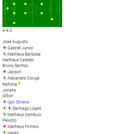
4-4-2
José Augusto
Gabriel Júnior
Matheus Barbosa
Matheus Castelo
Bruno Santos
Jacson
Alexandro Coruja
Rafinha
Jonata
Aílton
Igor Oliveira
Santiago López
Matheus Cambuci
Peixoto
Matheus Firmino
Isaías