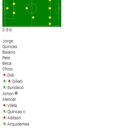
2-3-5
Jorge
Quincas
Baiano
Reis
Beca
Chico
Didi
Giliati
Sundaco
Airton
Alencar
Vilela
Quincas II
Adilson
Arquidemes