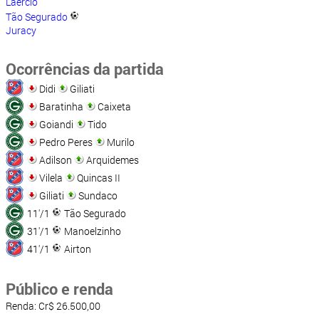
Laércio
Tão Segurado
Juracy
Ocorrências da partida
Didi
Giliati
Baratinha
Caixeta
Goiandi
Tido
Pedro Peres
Murilo
Adilson
Arquidemes
Vilela
Quincas II
Giliati
Sundaco
11'/1
Tão Segurado
31'/1
Manoelzinho
41'/1
Airton
Público e renda
Renda: Cr$ 26.500,00