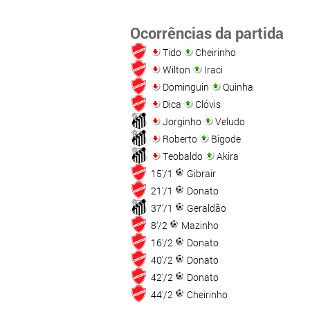
Ocorrências da partida
Tido
Cheirinho
Wilton
Iraci
Dominguin
Quinha
Dica
Clóvis
Jorginho
Veludo
Roberto
Bigode
Teobaldo
Akira
15'/1
Gibrair
21'/1
Donato
37'/1
Geraldão
8'/2
Mazinho
16'/2
Donato
40'/2
Donato
42'/2
Donato
44'/2
Cheirinho