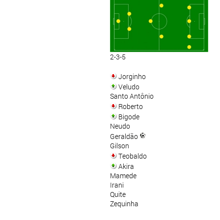
2-3-5
Jorginho
Veludo
Santo Antônio
Roberto
Bigode
Neudo
Geraldão
Gilson
Teobaldo
Akira
Mamede
Irani
Quite
Zequinha