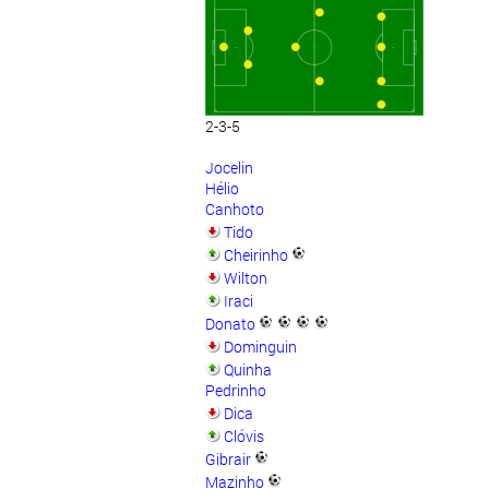
2-3-5
Jocelin
Hélio
Canhoto
Tido
Cheirinho
Wilton
Iraci
Donato
Dominguin
Quinha
Pedrinho
Dica
Clóvis
Gibrair
Mazinho