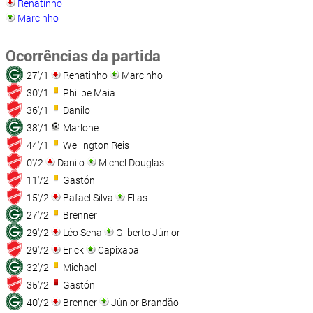
Renatinho
Marcinho
Ocorrências da partida
27'/1
Renatinho
Marcinho
30'/1
Philipe Maia
36'/1
Danilo
38'/1
Marlone
44'/1
Wellington Reis
0'/2
Danilo
Michel Douglas
11'/2
Gastón
15'/2
Rafael Silva
Elias
27'/2
Brenner
29'/2
Léo Sena
Gilberto Júnior
29'/2
Erick
Capixaba
32'/2
Michael
35'/2
Gastón
40'/2
Brenner
Júnior Brandão