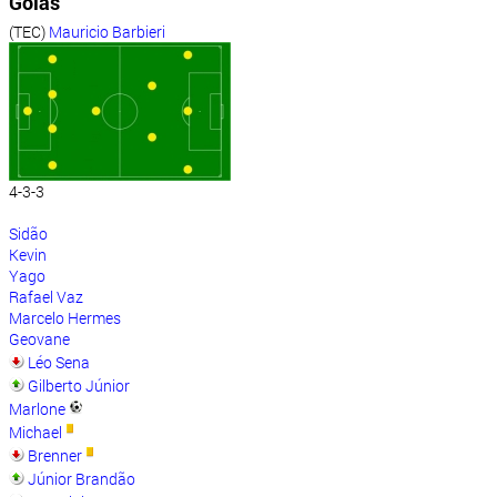
Goiás
(TEC)
Mauricio Barbieri
4-3-3
Sidão
Kevin
Yago
Rafael Vaz
Marcelo Hermes
Geovane
Léo Sena
Gilberto Júnior
Marlone
Michael
Brenner
Júnior Brandão