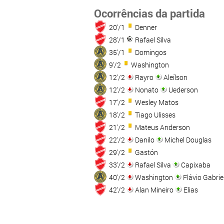
Ocorrências da partida
20'/1
Denner
28'/1
Rafael Silva
35'/1
Domingos
9'/2
Washington
12'/2
Rayro
Aleílson
12'/2
Nonato
Uederson
17'/2
Wesley Matos
18'/2
Tiago Ulisses
21'/2
Mateus Anderson
22'/2
Danilo
Michel Douglas
29'/2
Gastón
33'/2
Rafael Silva
Capixaba
40'/2
Washington
Flávio Gabrie
42'/2
Alan Mineiro
Elias