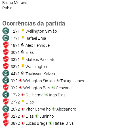
Bruno Moraes
Pablo
Ocorrências da partida
12'/1
Wellington Simião
17'/1
Rafael Lima
18'/1
Alex Henrique
30'/1
Elias
33'/1
Mateus Pasinato
38'/1
Washington
44'/1
Thalisson Kelven
0'/2
Wellington Simião
Thiago Lopes
0'/2
Wellington Reis
Geovane
17'/2
Guilherme
Iago Dias
27'/2
Elias
28'/2
Vitor Carvalho
Alecsandro
32'/2
Elias
Juninho
38'/2
Lucas Braga
Rafael Silva