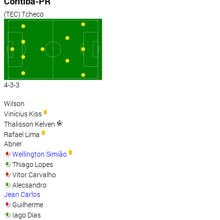
Coritiba-PR
(TEC) Tcheco
4-3-3
Wilson
Vinícius Kiss
Thalisson Kelven
Rafael Lima
Abner
Wellington Simião
Thiago Lopes
Vitor Carvalho
Alecsandro
Jean Carlos
Guilherme
Iago Dias