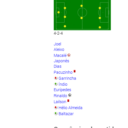
4-2-4
Joel
Aleixo
Macalé
Japonês
Dias
Pacuzinho
Garrincha
Índio
Eurípedes
Rinaldo
Lailson
Hélio Almeida
Baltazar