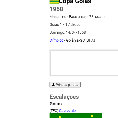
Copa Goiás
1968
Masculino - Fase única - 7ª rodada
Goiás 1 x 1 Atlético
Domingo, 14/04/1968
Olímpico
- Goiânia-GO (BRA)
Print da partida
Escalações
Goiás
(TEC)
Cavezzale