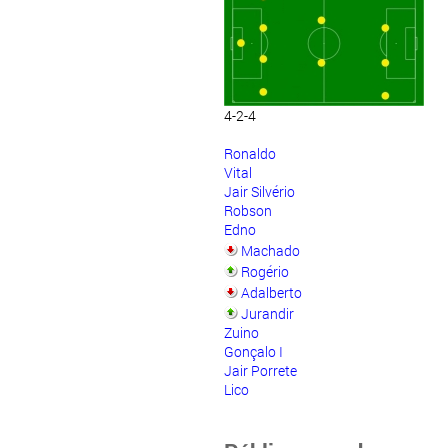
4-2-4
Ronaldo
Vital
Jair Silvério
Robson
Edno
Machado
Rogério
Adalberto
Jurandir
Zuino
Gonçalo I
Jair Porrete
Lico