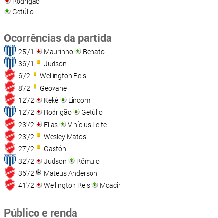
Rodrigão
Getúlio
Ocorrências da partida
25'/1
Maurinho
Renato
36'/1
Judson
6'/2
Wellington Reis
8'/2
Geovane
12'/2
Keké
Lincom
12'/2
Rodrigão
Getúlio
23'/2
Elias
Vinícius Leite
23'/2
Wesley Matos
27'/2
Gastón
32'/2
Judson
Rômulo
36'/2
Mateus Anderson
41'/2
Wellington Reis
Moacir
Público e renda