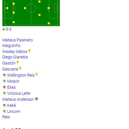
4-3-3
Mateus Pasinato
Maguinho
Wesley Matos
Diego Giaretta
Gastón
Geovane
Wellington Reis
Moacir
Elias
Vinícius Leite
Mateus Anderson
Keké
Lincom
Reis