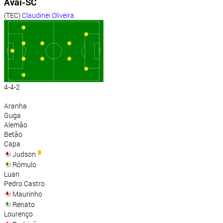
Avaí-SC
(TEC)
Claudinei Oliveira
4-4-2
Aranha
Guga
Alemão
Betão
Capa
Judson
Rômulo
Luan
Pedro Castro
Maurinho
Renato
Lourenço