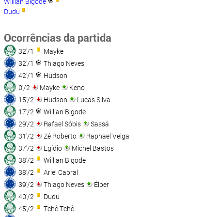
Willian Bigode
Dudu
Ocorrências da partida
32'/1
Mayke
32'/1
Thiago Neves
42'/1
Hudson
0'/2
Mayke
Keno
15'/2
Hudson
Lucas Silva
17'/2
Willian Bigode
29'/2
Rafael Sóbis
Sassá
31'/2
Zé Roberto
Raphael Veiga
37'/2
Egídio
Michel Bastos
38'/2
Willian Bigode
38'/2
Ariel Cabral
39'/2
Thiago Neves
Élber
40'/2
Dudu
45'/2
Tchê Tchê