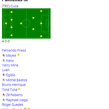
(TEC)
Cuca
4-3-3
Fernando Prass
Mayke
Keno
Yerry Mina
Luan
Egídio
Michel Bastos
Bruno Henrique
Tchê Tchê
Zé Roberto
Raphael Veiga
Róger Guedes