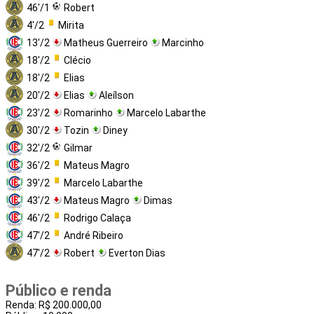
46'/1
Robert
4'/2
Mirita
13'/2
Matheus Guerreiro
Marcinho
18'/2
Clécio
18'/2
Elias
20'/2
Elias
Aleílson
23'/2
Romarinho
Marcelo Labarthe
30'/2
Tozin
Diney
32'/2
Gilmar
36'/2
Mateus Magro
39'/2
Marcelo Labarthe
43'/2
Mateus Magro
Dimas
46'/2
Rodrigo Calaça
47'/2
André Ribeiro
47'/2
Robert
Everton Dias
Público e renda
Renda: R$ 200.000,00