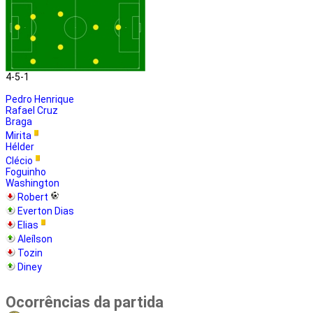
4-5-1
Pedro Henrique
Rafael Cruz
Braga
Mirita
Hélder
Clécio
Foguinho
Washington
Robert
Everton Dias
Elias
Aleílson
Tozin
Diney
Ocorrências da partida