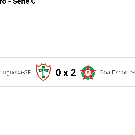
o - Série C
0 x 2
rtuguesa-SP
Boa Esporte