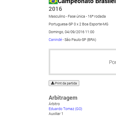
Campeonato Brasileir
2016
Masculino - Fase única - 16ª rodada
Portuguesa-SP 0 x 2 Boa Esporte-MG
Domingo, 04/09/2016 11:00
Canindé
- São Paulo-SP (BRA)
Po
Print da partida
Arbitragem
Árbitro
Eduardo Tomaz (GO)
Auxiliar 1