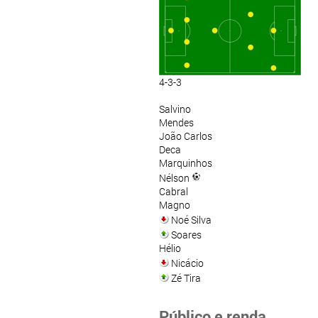
4-3-3
Salvino
Mendes
João Carlos
Deca
Marquinhos
Nélson
Cabral
Magno
Noé Silva
Soares
Hélio
Nicácio
Zé Tira
Público e renda