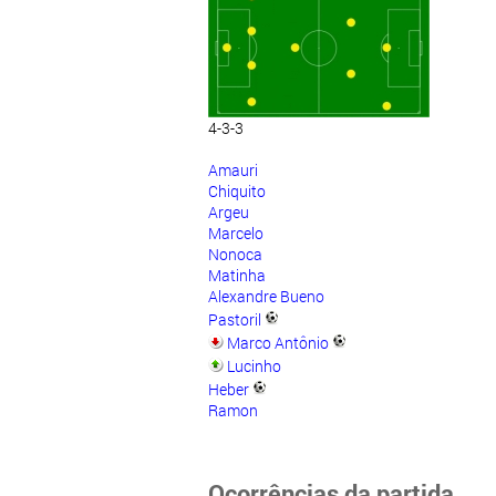
4-3-3
Amauri
Chiquito
Argeu
Marcelo
Nonoca
Matinha
Alexandre Bueno
Pastoril
Marco Antônio
Lucinho
Heber
Ramon
Ocorrências da partida