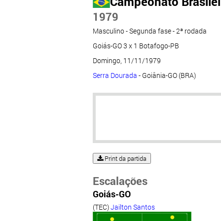
Campeonato Brasileir
1979
Masculino - Segunda fase - 2ª rodada
Goiás-GO 3 x 1 Botafogo-PB
Domingo, 11/11/1979
Serra Dourada
- Goiânia-GO (BRA)
Print da partida
Escalações
Goiás-GO
(TEC)
Jailton Santos