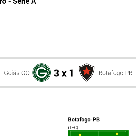
o - Série A
3 x 1
Goiás-GO
Botafogo-PB
Botafogo-PB
(TEC)