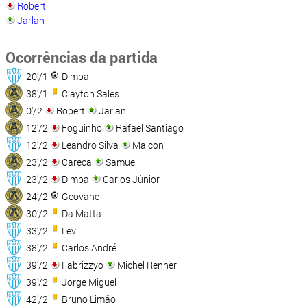
Robert
Jarlan
Ocorrências da partida
20'/1
Dimba
38'/1
Clayton Sales
0'/2
Robert
Jarlan
12'/2
Foguinho
Rafael Santiago
12'/2
Leandro Silva
Maicon
23'/2
Careca
Samuel
23'/2
Dimba
Carlos Júnior
24'/2
Geovane
30'/2
Da Matta
33'/2
Levi
38'/2
Carlos André
39'/2
Fabrizzyo
Michel Renner
39'/2
Jorge Miguel
42'/2
Bruno Limão