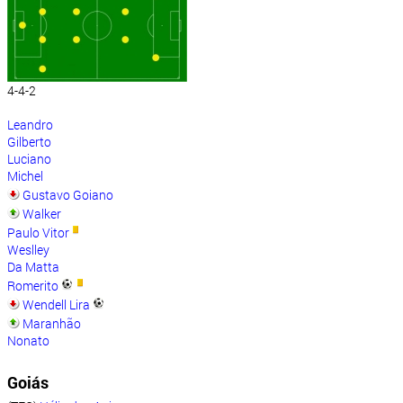
4-4-2
Leandro
Gilberto
Luciano
Michel
Gustavo Goiano
Walker
Paulo Vitor
Weslley
Da Matta
Romerito
Wendell Lira
Maranhão
Nonato
Goiás