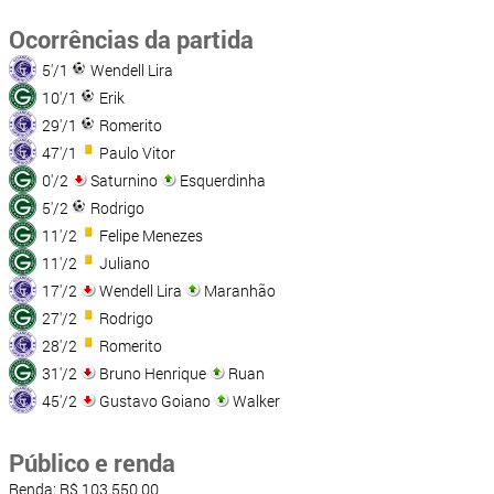
Ocorrências da partida
5'/1
Wendell Lira
10'/1
Erik
29'/1
Romerito
47'/1
Paulo Vitor
0'/2
Saturnino
Esquerdinha
5'/2
Rodrigo
11'/2
Felipe Menezes
11'/2
Juliano
17'/2
Wendell Lira
Maranhão
27'/2
Rodrigo
28'/2
Romerito
31'/2
Bruno Henrique
Ruan
45'/2
Gustavo Goiano
Walker
Público e renda
Renda: R$ 103.550,00