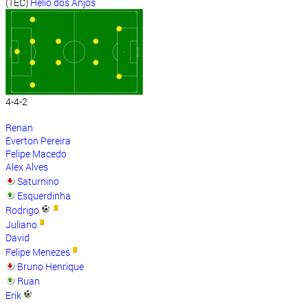
(TEC)
Hélio dos Anjos
4-4-2
Renan
Everton Pereira
Felipe Macedo
Alex Alves
Saturnino
Esquerdinha
Rodrigo
Juliano
David
Felipe Menezes
Bruno Henrique
Ruan
Erik