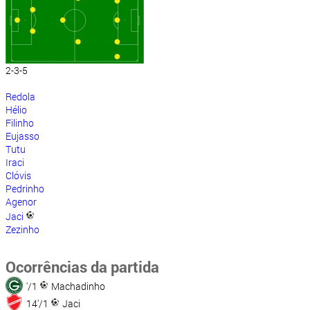
2-3-5
Redola
Hélio
Filinho
Eujasso
Tutu
Iraci
Clóvis
Pedrinho
Agenor
Jaci
Zezinho
Ocorrências da partida
'/1
Machadinho
14'/1
Jaci