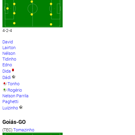
4-2-4
David
Lairton
Nélson
Tidinho
Edno
Dida
Dádi
Tonho
Rogério
Nelson Parrila
Paghetti
Luizinho
Goiás-GO
(TEC)
Tomazinho