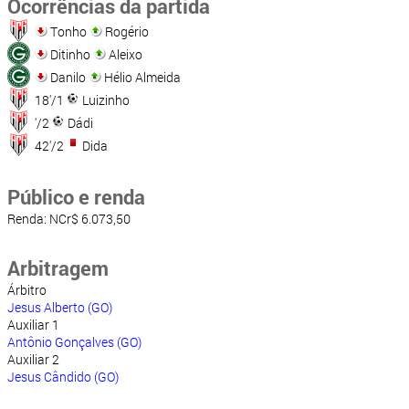
Ocorrências da partida
Tonho
Rogério
Ditinho
Aleixo
Danilo
Hélio Almeida
18'/1
Luizinho
'/2
Dádi
42'/2
Dida
Público e renda
Renda: NCr$ 6.073,50
Arbitragem
Árbitro
Jesus Alberto (GO)
Auxiliar 1
Antônio Gonçalves (GO)
Auxiliar 2
Jesus Cândido (GO)