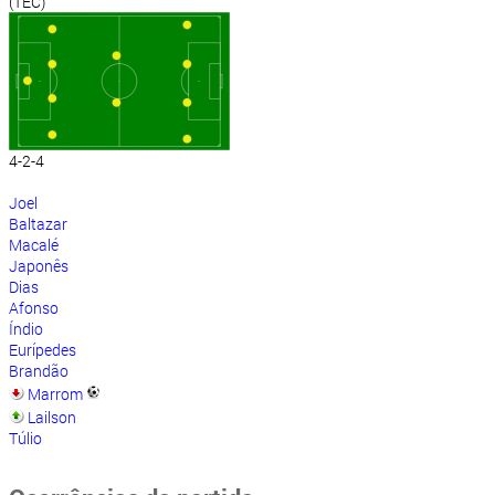
(TEC)
4-2-4
Joel
Baltazar
Macalé
Japonês
Dias
Afonso
Índio
Eurípedes
Brandão
Marrom
Lailson
Túlio