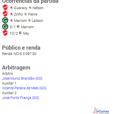
Ocorrências da partida
Guaracy
Nélson
Zinho
Pierre
Marrom
Lailson
3'/1
Marrom
10'/2
Ney
Público e renda
Renda: NCr$ 3.097,50
Arbitragem
Árbitro
José Muniz Brandão (GO)
Auxiliar 1
Vicente Pereira de Melo (GO)
Auxiliar 2
José Porto França (GO)