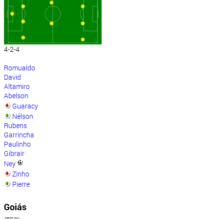
4-2-4
Romualdo
David
Altamiro
Abelson
Guaracy
Nélson
Rubens
Garrincha
Paulinho
Gibrair
Ney
Zinho
Pierre
Goiás