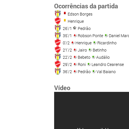
Ocorrências da partida
Edson Borges
Henrique
26'/1
Pedrão
35'/1
Robson Ponte
Daniel Mar
0'/2
Henrique
Ricardinho
21'/2
Jairo
Betinho
22'/2
Bebeto
Audálio
29'/2
Roni
Leandro Cearense
36'/2
Pedrão
Val Baiano
Vídeo