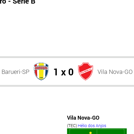
o - Série B
1 x 0
Barueri-SP
Vila Nova-GO
Vila Nova-GO
(TEC)
Hélio dos Anjos