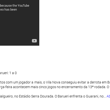
ueri: 1 a 0
 com um jogador a mais, o Vila Nova conseguiu evitar a derrota em Baru
ça-feira acontecem mais cinco jogos no encerramento da 13ª rodada. O t
lgueiro, no Estádio Serra Dourada. O Barueri enfrenta o Guarani, no...
Ab