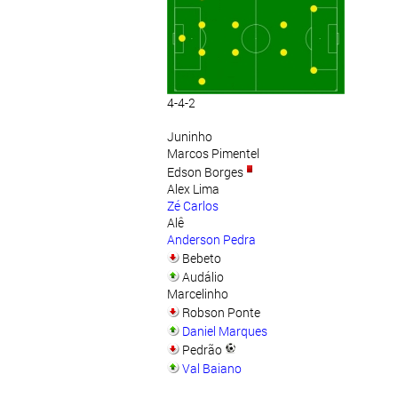
4-4-2
Juninho
Marcos Pimentel
Edson Borges
Alex Lima
Zé Carlos
Alê
Anderson Pedra
Bebeto
Audálio
Marcelinho
Robson Ponte
Daniel Marques
Pedrão
Val Baiano