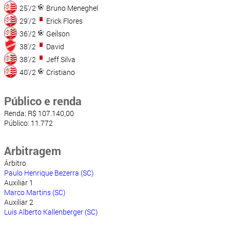
25'/2
Bruno Meneghel
29'/2
Erick Flores
36'/2
Geílson
38'/2
David
38'/2
Jeff Silva
40'/2
Cristiano
Público e renda
Renda: R$ 107.140,00
Público: 11.772
Arbitragem
Árbitro
Paulo Henrique Bezerra (SC)
Auxiliar 1
Marco Martins (SC)
Auxiliar 2
Luis Alberto Kallenberger (SC)