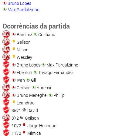
Bruno Lopes
Max Pardalzinho
Ocorrências da partida
Ramirez
Cristiano
Geílson
Nilson
Wescley
Bruno Lopes
Max Pardalzinho
Éberson
Thyago Fernandes
Ivan
Gil
Geílson
Auremir
Bruno Meneghel
Phillip
Leandrão
35'/1
David
8'/2
Geílson
10'/2
Jorge Henrique
11'/2
Mimica