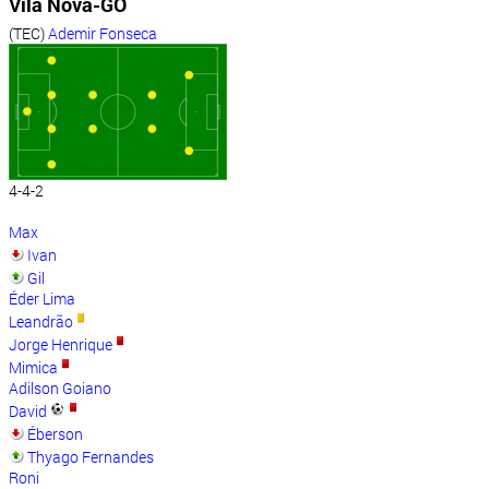
Vila Nova-GO
(TEC)
Ademir Fonseca
4-4-2
Max
Ivan
Gil
Éder Lima
Leandrão
Jorge Henrique
Mimica
Adilson Goiano
David
Éberson
Thyago Fernandes
Roni