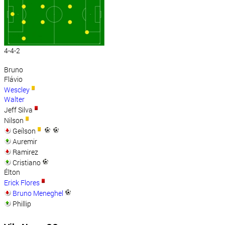
4-4-2
Bruno
Flávio
Wescley
Walter
Jeff Silva
Nilson
Geílson
Auremir
Ramirez
Cristiano
Élton
Erick Flores
Bruno Meneghel
Phillip