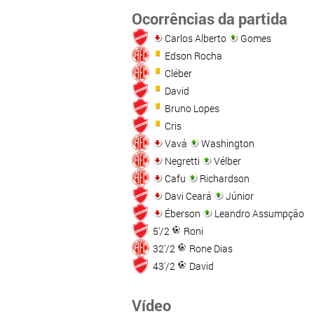
Ocorrências da partida
Carlos Alberto
Gomes
Edson Rocha
Cléber
David
Bruno Lopes
Cris
Vavá
Washington
Negretti
Vélber
Cafu
Richardson
Davi Ceará
Júnior
Éberson
Leandro Assumpção
5'/2
Roni
32'/2
Rone Dias
43'/2
David
Vídeo