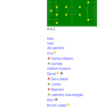
4-4-2
Max
Ivan
Zé Leandro
Cris
Carlos Alberto
Gomes
Adilson Goiano
David
Davi Ceará
Júnior
Éberson
Leandro Assumpção
Roni
Bruno Lopes