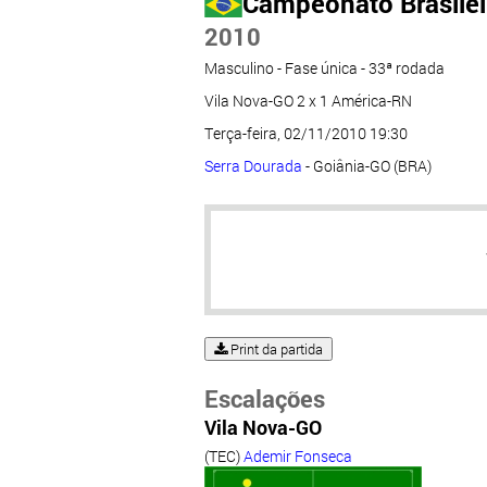
Campeonato Brasileir
2010
Masculino - Fase única - 33ª rodada
Vila Nova-GO 2 x 1 América-RN
Terça-feira, 02/11/2010 19:30
Serra Dourada
- Goiânia-GO (BRA)
Print da partida
Escalações
Vila Nova-GO
(TEC)
Ademir Fonseca