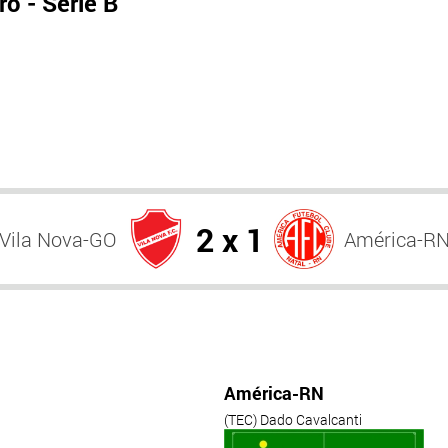
o - Série B
2 x 1
Vila Nova-GO
América-R
América-RN
(TEC) Dado Cavalcanti