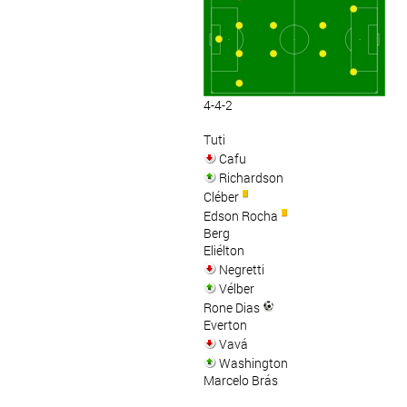
4-4-2
Tuti
Cafu
Richardson
Cléber
Edson Rocha
Berg
Eliélton
Negretti
Vélber
Rone Dias
Everton
Vavá
Washington
Marcelo Brás