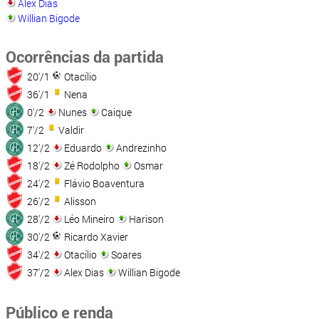
Alex Dias
Willian Bigode
Ocorrências da partida
20'/1
Otacílio
36'/1
Nena
0'/2
Nunes
Caique
7'/2
Valdir
12'/2
Eduardo
Andrezinho
18'/2
Zé Rodolpho
Osmar
24'/2
Flávio Boaventura
26'/2
Alisson
28'/2
Léo Mineiro
Harison
30'/2
Ricardo Xavier
34'/2
Otacílio
Soares
37'/2
Alex Dias
Willian Bigode
Público e renda