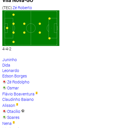
Vila Nova-GO
(TEC)
Zé Roberto
4-4-2
Juninho
Dida
Leonardo
Edson Borges
Zé Rodolpho
Osmar
Flávio Boaventura
Claudinho Baiano
Alisson
Otacílio
Soares
Nena